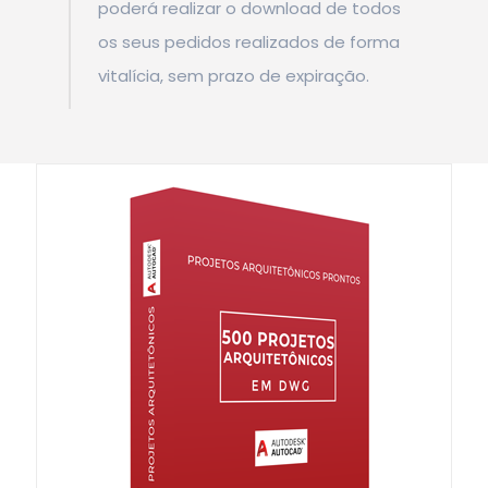
poderá realizar o download de todos
os seus pedidos realizados de forma
vitalícia, sem prazo de expiração.