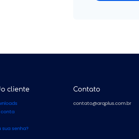
o cliente
Contato
wnloads
contato@arqplus.com.br
 conta
 sua senha?