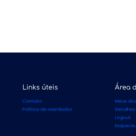
Links úteis
Área d
Contato
Meus do
Política de reembolso
Detalhes
Logout
Esqueceu