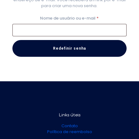
para criar uma nova senha.
Obrigatório
Nome de usuário ou e-mail
*
Redefinir senha
Links úteis
Contato
Política de reembolso