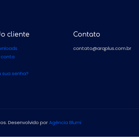
o cliente
Contato
wnloads
contato@arqplus.com.br
 conta
 sua senha?
dos. Desenvolvido por
Agência Blumi