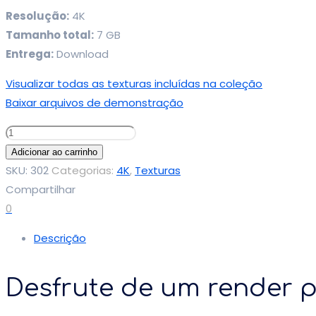
Resolução:
4K
Tamanho total:
7 GB
Entrega:
Download
Visualizar todas as texturas incluídas na coleção
Baixar arquivos de demonstração
Texturas
PBR
Adicionar ao carrinho
4K
SKU:
302
Categorias:
4K
,
Texturas
-
Compartilhar
Coleção
0
Madeira
Descrição
Volume
2
Desfrute de um render p
quantidade