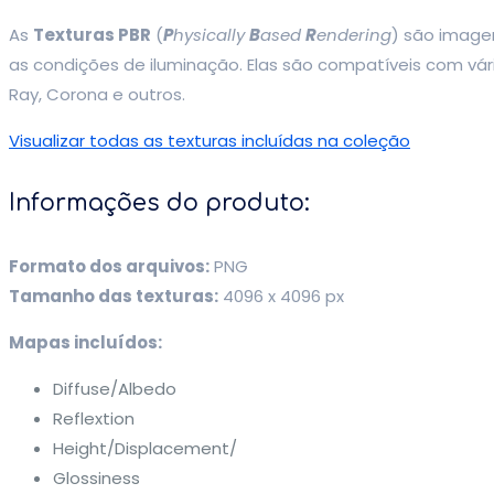
As
Texturas PBR
(
P
hysically
B
ased
R
endering
) são image
as condições de iluminação. Elas são compatíveis com vá
Ray, Corona e outros.
Visualizar todas as texturas incluídas na coleção
Informações do produto:
Formato dos arquivos:
PNG
Tamanho das texturas:
4096 x 4096 px
Mapas incluídos:
Diffuse/Albedo
Reflextion
Height/Displacement/
Glossiness