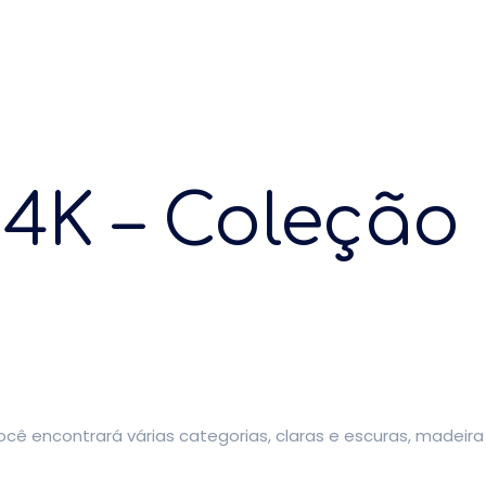
 4K – Coleção
você encontrará várias categorias, claras e escuras, madeir