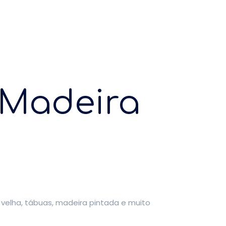
 Madeira
a velha, tábuas, madeira pintada e muito