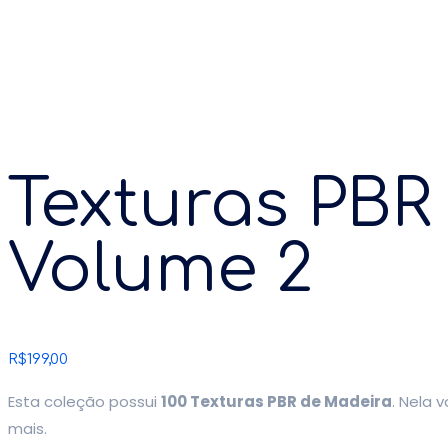
Texturas PBR
Volume 2
R$
199,00
Esta coleção possui
100 Texturas PBR de Madeira
. Nela 
mais.