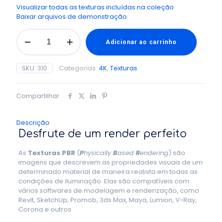
Visualizar todas as texturas incluídas na coleção
Baixar arquivos de demonstração
Texturas
PBR
Adicionar ao carrinho
4K
-
SKU:
310
Categorias:
4K
,
Texturas
Coleção
Pisos
Cerâmica
Compartilhar
Volume
10
quantidade
Descrição
Desfrute de um render perfeito
As
Texturas PBR
(
P
hysically
B
ased
R
endering
) são
imagens que descrevem as propriedades visuais de um
determinado material de maneira realista em todas as
condições de iluminação. Elas são compatíveis com
vários softwares de modelagem e renderização, como
Revit, SketchUp, Promob, 3ds Max, Maya, Lumion, V-Ray,
Corona e outros.