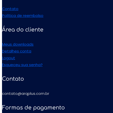
Contato
Política de reembolso
Área do cliente
Meus downloads
Detalhes conta
Logout
Esqueceu sua senha?
Contato
contato@arqplus.com.br
Formas de pagamento